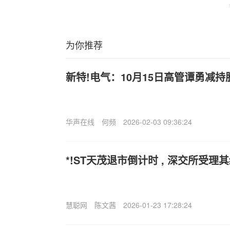
为你推荐
新特!电气：10月15日高管谭勇减持股
华声在线
何频
2026-02-03 09:36:24
*!ST天茂退市倒计时 , 深交所受
慧聪网
陈文茜
2026-01-23 17:28:24