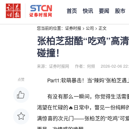
首页
快讯
要闻
股市
您当前的位置：
证券时报
>
公司
>
正文
张柏芝甜酷“吃鸡”高
碰撞！
来源：证券时报网
作者：何频
2026-02-06 22
Part1:软萌暴击！当“辣妈”张柏芝遇
点赞
有没有那么一瞬间，你觉得生活需要
渴望在忙碌的🔥日常中，瞥见一份纯粹
满惊喜的次元门——张柏芝的“吃鸡”可