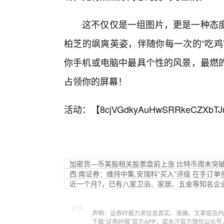
这不仅仅是一组图片，更是一种态
柏芝的飒爽英姿，伴随你每一次的“吃鸡
你手机或电脑中最具个性的风景，最燃
占领你的屏幕！
活动：【
8cjVGdkyAuHwSRRkeCZXbTJ
加密货—币美股相关股票盘前上涨 比特币周末突破1
西:南证券：维持中集,安瑞科“买入”评级 在手订
近一个月?，已有八家卫浴、家居、五金等知名企
声明：证券时报力求信息真实、准确，文章提及内
下载“证券时报”官方APP，或关注官方微信公众