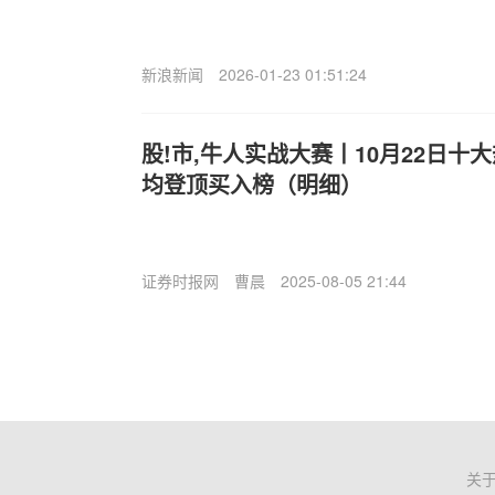
新浪新闻
2026-01-23 01:51:24
股!市,牛人实战大赛丨10月22日十
均登顶买入榜（明细）
证券时报网
曹晨
2025-08-05 21:44
关